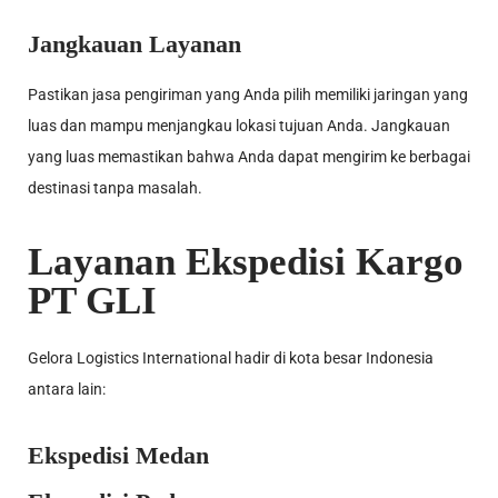
Jangkauan Layanan
Pastikan jasa pengiriman yang Anda pilih memiliki jaringan yang
luas dan mampu menjangkau lokasi tujuan Anda. Jangkauan
yang luas memastikan bahwa Anda dapat mengirim ke berbagai
destinasi tanpa masalah.
Layanan Ekspedisi Kargo
PT GLI
Gelora Logistics International hadir di kota besar Indonesia
antara lain:
Ekspedisi Medan