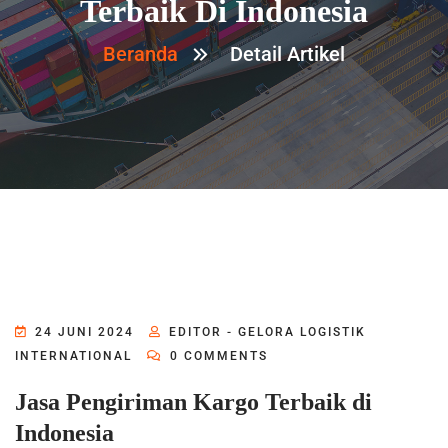
Terbaik Di Indonesia
Beranda
Detail Artikel
24 JUNI 2024
EDITOR - GELORA LOGISTIK
INTERNATIONAL
0 COMMENTS
Jasa Pengiriman Kargo Terbaik di
Indonesia