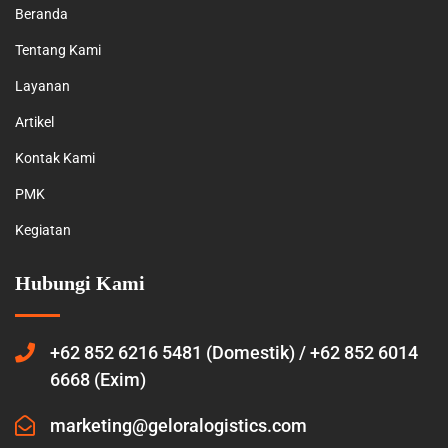
Beranda
Tentang Kami
Layanan
Artikel
Kontak Kami
PMK
Kegiatan
Hubungi Kami
+62 852 6216 5481 (Domestik) / +62 852 6014
6668 (Exim)
marketing@geloralogistics.com