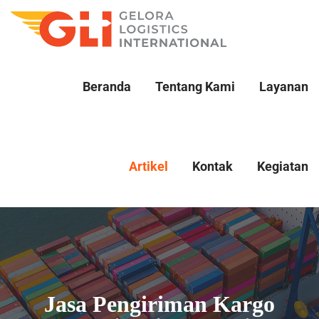
Beranda
Tentang Kami
Layanan
Artikel
Kontak
Kegiatan
Jasa Pengiriman Kargo