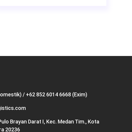
omestik) / +62 852 6014 6668 (Exim)
istics.com
, Pulo Brayan Darat I, Kec. Medan Tim., Kota
ra 20236